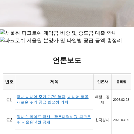
언론보도
번호
제목
언론사
등록일
국내 시니어 주거 2.7% 불과, 시니어 품을
헤럴드경
01
2026.02.23
새로운 주거 공급 필요성 커져
제
웰니스 라이프 확산…광운대역세권 '파크로
02
한국경제
2026.03.09
쉬 서울원' 4월 공개