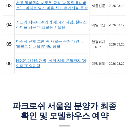
서울 동북권의 새로운 중심 ‘서울원 유니버
03
서울신문
2026.03.12
스’… 아파트 열기 이을 차기 주거시설 등장
자산가 시니어 주거의 새 패러다임, 웰니스
04
데일리안
2026.03.17
라이프 담은 ‘파크로쉬 서울원’
다주택 규제 흐름 속 새로운 주거 대안…
한경비지
05
2026.03.20
'파크로쉬 서울원' 4월 공급
니스
HDC현대산업개발, 설계·시공·운영까지 '아
06
매일경제
2026.03.22
이파크' 엄지척
파크로쉬 서울원 분양가 최종
확인 및 모델하우스 예약