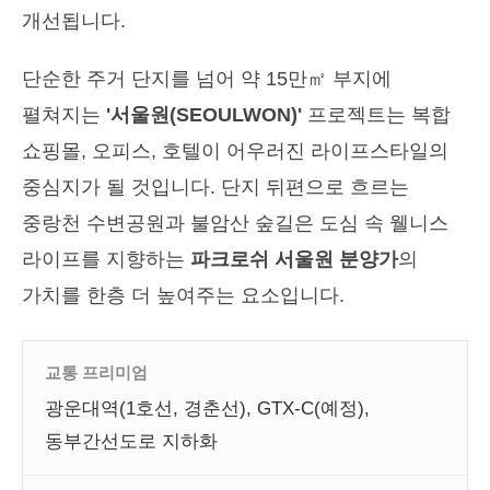
개선됩니다.
단순한 주거 단지를 넘어 약 15만㎡ 부지에
펼쳐지는
'서울원(SEOULWON)'
프로젝트는 복합
쇼핑몰, 오피스, 호텔이 어우러진 라이프스타일의
중심지가 될 것입니다. 단지 뒤편으로 흐르는
중랑천 수변공원과 불암산 숲길은 도심 속 웰니스
라이프를 지향하는
파크로쉬 서울원 분양가
의
가치를 한층 더 높여주는 요소입니다.
교통 프리미엄
광운대역(1호선, 경춘선), GTX-C(예정),
동부간선도로 지하화