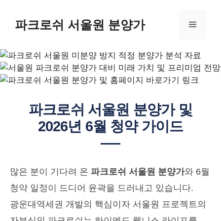
컨
텐
파크로쉬 서울원 분양가
메
츠
로
뉴
건
너
뛰
기
파크로쉬 서울원 분양가 및
2026년 6월 청약 가이드
많은 분이 기다려 온
파크로쉬 서울원 분양가
와 6월
청약 일정이 드디어 윤곽을 드러내고 있습니다.
광운대역세권 개발의 핵심이자 서울원 프로젝트의
자부심인 파크로쉬는 하이엔드 웰니스 라이프를